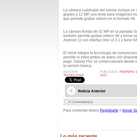
La cámara cuádruple del celular incluye un 
grados y 12 MP, una lente para imágenes m
que permite grabar videos en el formato 4K.
La cámara frontal de 32 MP en la pantalla
también permite grabar videos 4K y tomar sel
Android 11 con interfaz One UI 3.1 y tiene 
El móvil integra la tecnología de comunicac
permite el intercambio de datos con disposit
pago. Galaxy F62 se comercializará desde l
la versión básica.
SECCIÓN:
PUBLICADA:
FEBRERO 1
TECNOLOGIA
2021
Noticia Anterior
0 Comentario(s)
Para comentar debes
Registrarte
ó
Iniciar S
Lo más reciente