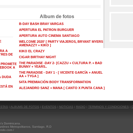
Album de fotos
B-DAY BASH BRAY VARGAS
APERTURA EL PATRON BURGUER
APERTURA AUTO CINEMA SANTIAGO
E
WELCOME 2020' [ PARTY VIAJEROS, BRYANT MYERS +
AMENAZZY + KIKO ]
RA A
KIKO EL CRAZY
TRES DE
CIGAR BIRTHAY NIGHT
THE PARADISE -DAY 2- [CAZZU + CULTURA P. + BAD
Á PROMETE
BUNNY + YEARS..
CEBOOK A
THE PARADISE - DAY 1 - [ VICENTE GARCÍA + ANUEL
AA + TYGA ]
A DUDA
54TA PREMIACIÓN BODY TRANSFORMATION
ESTÁ EN
ALEJANDRO SANZ + MANA [ CANTO X PUNTA CANA ]
STAS
|
ALBUMS DE FOTOS
|
EVENTOS
|
NOTICIAS
|
RADIO
|
TERMINOS Y CONDICIONES
|
's Dominicana.
ardines Metropolitanos, Santiago, R.D
ando.com /