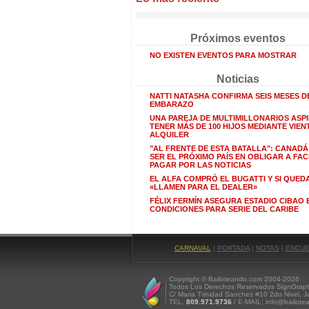
Próximos eventos
NO EXISTEN EVENTOS PARA MOSTRAR
Noticias
NATTI NATASHA CONFIRMA SEIS MESES D
EMBARAZO
UNA PAREJA DE MULTIMILLONARIOS ASPI
TENER MÁS DE 100 HIJOS MEDIANTE VIEN
ALQUILER
"AL FRENTE DE ESTA BATALLA": CANAD
SER EL PRÓXIMO PAÍS EN OBLIGAR A FA
PAGAR POR LAS NOTICIAS
EL ALFA COMPRÓ EL BUGATTI Y SI QUED
«LLAMEN PARA EL DEALER»
FÉLIX FERMÍN ASEGURA ESTADIO CIBAO 
CONDICIONES PARA SERIE DEL CARIBE
CARNAVAL
|
PORTADA
|
NOTAS
|
ENCUE
Copyright © Bailoteando.com 2004-2026
Todos Los Derechos Reservados SignGraph
C/ Maria Trinidad Sanchez #10 2do Nivel, J
TEL.
809.971.9736
/ E-MAIL: info@bailote