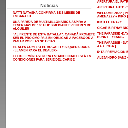
APERTURA EL PAT
Noticias
APERTURA AUTO C
NATTI NATASHA CONFIRMA SEIS MESES DE
WELCOME 2020' [ P
EMBARAZO
AMENAZZY + KIKO ]
UNA PAREJA DE MULTIMILLONARIOS ASPIRA A
KIKO EL CRAZY
TENER MÁS DE 100 HIJOS MEDIANTE VIENTRES DE
CIGAR BIRTHAY NI
ALQUILER
THE PARADISE -DAY
"AL FRENTE DE ESTA BATALLA": CANADÁ PROMETE
BUNNY + YEARS..
SER EL PRÓXIMO PAÍS EN OBLIGAR A FACEBOOK A
PAGAR POR LAS NOTICIAS
THE PARADISE - DAY
AA + TYGA ]
EL ALFA COMPRÓ EL BUGATTI Y SI QUEDA DUDA
«LLAMEN PARA EL DEALER»
54TA PREMIACIÓN
FÉLIX FERMÍN ASEGURA ESTADIO CIBAO ESTÁ EN
ALEJANDRO SANZ +
CONDICIONES PARA SERIE DEL CARIBE