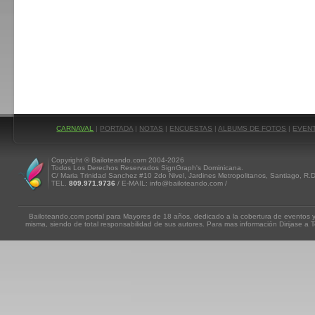
CARNAVAL
|
PORTADA
|
NOTAS
|
ENCUESTAS
|
ALBUMS DE FOTOS
|
EVEN
Copyright © Bailoteando.com 2004-2026
Todos Los Derechos Reservados SignGraph's Dominicana.
C/ Maria Trinidad Sanchez #10 2do Nivel, Jardines Metropolitanos, Santiago, R.
TEL.
809.971.9736
/ E-MAIL: info@bailoteando.com /
Bailoteando.com portal para Mayores de 18 años, dedicado a la cobertura de eventos y
misma, siendo de total responsabilidad de sus autores. Para mas información Dirijase a T