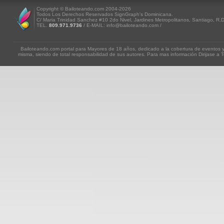
Copyright © Bailoteando.com 2004-2026
Todos Los Derechos Reservados SignGraph's Dominicana.
C/ Maria Trinidad Sanchez #10 2do Nivel, Jardines Metropolitanos, Santiago, R.
TEL.
809.971.9736
/ E-MAIL: info@bailoteando.com /
Bailoteando.com portal para Mayores de 18 años, dedicado a la cobertura de eventos y
misma, siendo de total responsabilidad de sus autores. Para mas información Dirijase a T