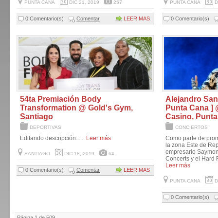
PUNTA CANA
DIC 21, 2019
257
PUNTA CANA
D
0 Comentario(s)
Comentar
LEER MAS
0 Comentario(s)
54ta Premiación Body
Alejandro San
Transformation @ Gold's Gym,
Punta Cana ] 
Santiago
Casino, Punt
DEPORTIVAS
CONCIERTOS
Editando descripción......
Leer más
Como parte de prom
la zona Este de Re
empresario Saymon
SANTIAGO
DIC 18, 2019
64
Concerts y el Hard 
Leer más
0 Comentario(s)
Comentar
LEER MAS
PUNTA CANA
D
0 Comentario(s)
Página 1 de 509