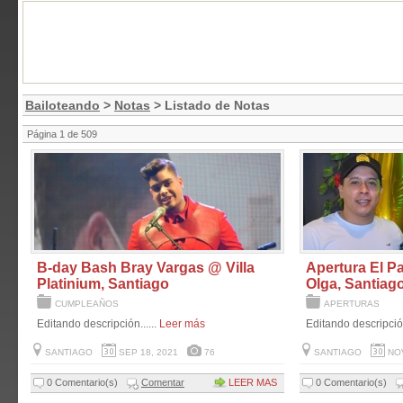
Bailoteando
>
Notas
> Listado de Notas
Página 1 de 509
B-day Bash Bray Vargas @ Villa
Apertura El P
Platinium, Santiago
Olga, Santiag
CUMPLEAÑOS
APERTURAS
Editando descripción......
Leer más
Editando descripción
SANTIAGO
SEP 18, 2021
76
SANTIAGO
NOV
0 Comentario(s)
Comentar
LEER MAS
0 Comentario(s)