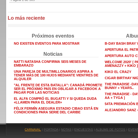
Lo más reciente
Próximos eventos
Albu
NO EXISTEN EVENTOS PARA MOSTRAR
B-DAY BASH BRAY
APERTURA EL PAT
Noticias
APERTURA AUTO C
NATTI NATASHA CONFIRMA SEIS MESES DE
WELCOME 2020' [ P
EMBARAZO
AMENAZZY + KIKO ]
UNA PAREJA DE MULTIMILLONARIOS ASPIRA A
KIKO EL CRAZY
TENER MÁS DE 100 HIJOS MEDIANTE VIENTRES DE
CIGAR BIRTHAY NI
ALQUILER
THE PARADISE -DAY
"AL FRENTE DE ESTA BATALLA": CANADÁ PROMETE
BUNNY + YEARS..
SER EL PRÓXIMO PAÍS EN OBLIGAR A FACEBOOK A
PAGAR POR LAS NOTICIAS
THE PARADISE - DAY
AA + TYGA ]
EL ALFA COMPRÓ EL BUGATTI Y SI QUEDA DUDA
«LLAMEN PARA EL DEALER»
54TA PREMIACIÓN
FÉLIX FERMÍN ASEGURA ESTADIO CIBAO ESTÁ EN
ALEJANDRO SANZ +
CONDICIONES PARA SERIE DEL CARIBE
CARNAVAL
|
PORTADA
|
NOTAS
|
ENCUESTAS
|
ALBUMS DE FOTOS
|
EVEN