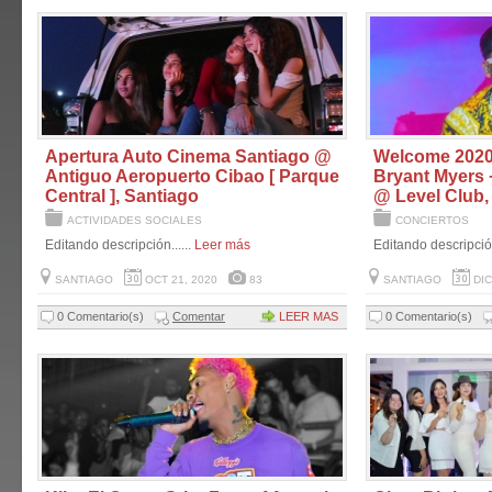
Apertura Auto Cinema Santiago @
Welcome 2020' 
Antiguo Aeropuerto Cibao [ Parque
Bryant Myers 
Central ], Santiago
@ Level Club,
ACTIVIDADES SOCIALES
CONCIERTOS
Editando descripción......
Leer más
Editando descripción
SANTIAGO
OCT 21, 2020
83
SANTIAGO
DIC
0 Comentario(s)
Comentar
LEER MAS
0 Comentario(s)