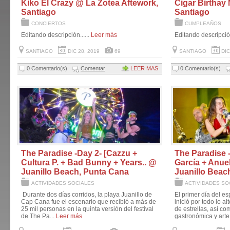
Kiko El Crazy @ La Zotea Aftework,
Cigar Birthay 
Santiago
Santiago
CONCIERTOS
CUMPLEAÑOS
Editando descripción......
Leer más
Editando descripción
SANTIAGO
DIC 28, 2019
69
SANTIAGO
DIC
0 Comentario(s)
Comentar
LEER MAS
0 Comentario(s)
The Paradise -Day 2- [Cazzu +
The Paradise -
Cultura P. + Bad Bunny + Years.. @
García + Anue
Juanillo Beach, Punta Cana
Juanillo Beac
ACTIVIDADES SOCIALES
ACTIVIDADES SO
Durante dos días corridos, la playa Juanillo de
El primer día del e
Cap Cana fue el escenario que recibió a más de
inició por todo lo a
25 mil personas en la quinta versión del festival
de estrellas, así c
de The Pa...
Leer más
gastronómica y arte