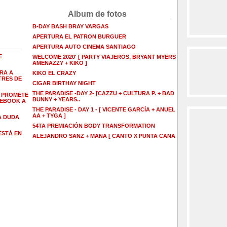
Album de fotos
B-DAY BASH BRAY VARGAS
APERTURA EL PATRON BURGUER
APERTURA AUTO CINEMA SANTIAGO
E
WELCOME 2020' [ PARTY VIAJEROS, BRYANT MYERS +
AMENAZZY + KIKO ]
RA A
KIKO EL CRAZY
TRES DE
CIGAR BIRTHAY NIGHT
THE PARADISE -DAY 2- [CAZZU + CULTURA P. + BAD
Á PROMETE
BUNNY + YEARS..
CEBOOK A
THE PARADISE - DAY 1 - [ VICENTE GARCÍA + ANUEL
AA + TYGA ]
A DUDA
54TA PREMIACIÓN BODY TRANSFORMATION
ESTÁ EN
ALEJANDRO SANZ + MANA [ CANTO X PUNTA CANA ]