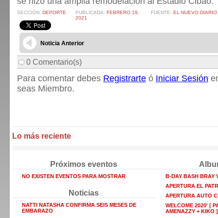
se hizo una amplia remodelación al Estadio Cibao.
SECCIÓN:
DEPORTE
PUBLICADA:
FEBRERO 19,
FUENTE:
EL NUEVO DIARIO
2021
Noticia Anterior
0 Comentario(s)
Para comentar debes
Registrarte
ó
Iniciar Sesión
en
seas Miembro.
Lo más reciente
Próximos eventos
Albu
NO EXISTEN EVENTOS PARA MOSTRAR
B-DAY BASH BRAY
APERTURA EL PAT
Noticias
APERTURA AUTO C
NATTI NATASHA CONFIRMA SEIS MESES DE
WELCOME 2020' [ P
EMBARAZO
AMENAZZY + KIKO ]