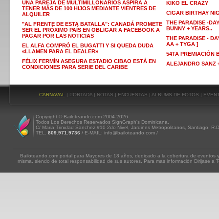
UNA PAREJA DE MULTIMILLONARIOS ASPIRA A
KIKO EL CRAZY
TENER MÁS DE 100 HIJOS MEDIANTE VIENTRES DE
CIGAR BIRTHAY NI
ALQUILER
THE PARADISE -DAY
"AL FRENTE DE ESTA BATALLA": CANADÁ PROMETE
BUNNY + YEARS..
SER EL PRÓXIMO PAÍS EN OBLIGAR A FACEBOOK A
PAGAR POR LAS NOTICIAS
THE PARADISE - DAY
AA + TYGA ]
EL ALFA COMPRÓ EL BUGATTI Y SI QUEDA DUDA
«LLAMEN PARA EL DEALER»
54TA PREMIACIÓN
FÉLIX FERMÍN ASEGURA ESTADIO CIBAO ESTÁ EN
ALEJANDRO SANZ +
CONDICIONES PARA SERIE DEL CARIBE
CARNAVAL
|
PORTADA
|
NOTAS
|
ENCUESTAS
|
ALBUMS DE FOTOS
|
EVEN
Copyright © Bailoteando.com 2004-2026
Todos Los Derechos Reservados SignGraph's Dominicana.
C/ Maria Trinidad Sanchez #10 2do Nivel, Jardines Metropolitanos, Santiago, R.
TEL.
809.971.9736
/ E-MAIL: info@bailoteando.com /
Bailoteando.com portal para Mayores de 18 años, dedicado a la cobertura de eventos y
misma, siendo de total responsabilidad de sus autores. Para mas información Dirijase a T