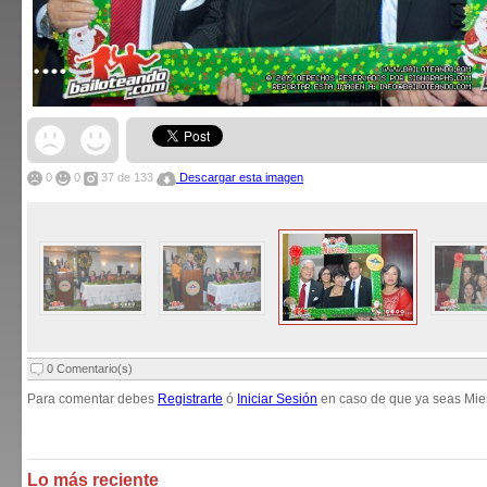
0
0
37
de 133
Descargar esta imagen
0 Comentario(s)
Para comentar debes
Registrarte
ó
Iniciar Sesión
en caso de que ya seas Mie
Lo más reciente