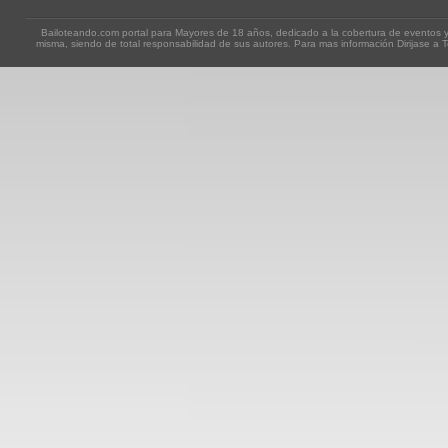
Bailoteando.com portal para Mayores de 18 años, dedicado a la cobertura de eventos y
misma, siendo de total responsabilidad de sus autores. Para mas información Dirijase a T