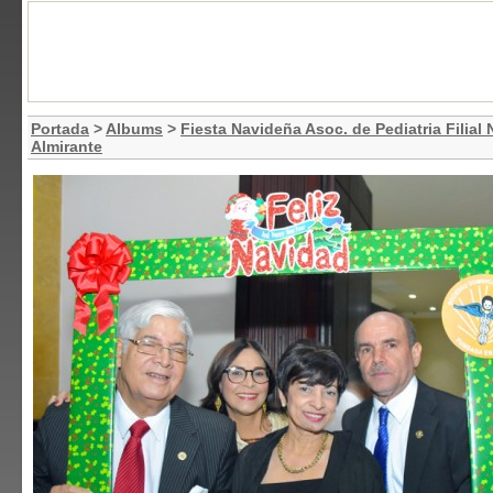
Portada
>
Albums
>
Fiesta Navideña Asoc. de Pediatria Filial
Almirante