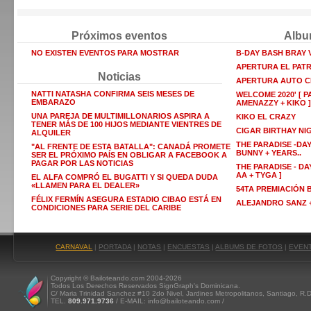
Próximos eventos
Albu
NO EXISTEN EVENTOS PARA MOSTRAR
B-DAY BASH BRAY
APERTURA EL PAT
Noticias
APERTURA AUTO C
NATTI NATASHA CONFIRMA SEIS MESES DE
WELCOME 2020' [ P
EMBARAZO
AMENAZZY + KIKO ]
UNA PAREJA DE MULTIMILLONARIOS ASPIRA A
KIKO EL CRAZY
TENER MÁS DE 100 HIJOS MEDIANTE VIENTRES DE
CIGAR BIRTHAY NI
ALQUILER
THE PARADISE -DAY
"AL FRENTE DE ESTA BATALLA": CANADÁ PROMETE
BUNNY + YEARS..
SER EL PRÓXIMO PAÍS EN OBLIGAR A FACEBOOK A
PAGAR POR LAS NOTICIAS
THE PARADISE - DAY
AA + TYGA ]
EL ALFA COMPRÓ EL BUGATTI Y SI QUEDA DUDA
«LLAMEN PARA EL DEALER»
54TA PREMIACIÓN
FÉLIX FERMÍN ASEGURA ESTADIO CIBAO ESTÁ EN
ALEJANDRO SANZ +
CONDICIONES PARA SERIE DEL CARIBE
CARNAVAL
|
PORTADA
|
NOTAS
|
ENCUESTAS
|
ALBUMS DE FOTOS
|
EVEN
Copyright © Bailoteando.com 2004-2026
Todos Los Derechos Reservados SignGraph's Dominicana.
C/ Maria Trinidad Sanchez #10 2do Nivel, Jardines Metropolitanos, Santiago, R.
TEL.
809.971.9736
/ E-MAIL: info@bailoteando.com /