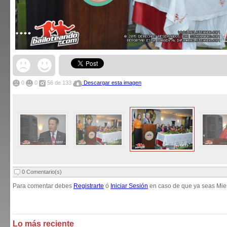
0
0
56
de 133
Descargar esta imagen
0 Comentario(s)
Para comentar debes
Registrarte
ó
Iniciar Sesión
en caso de que ya seas Mie
Lo más reciente