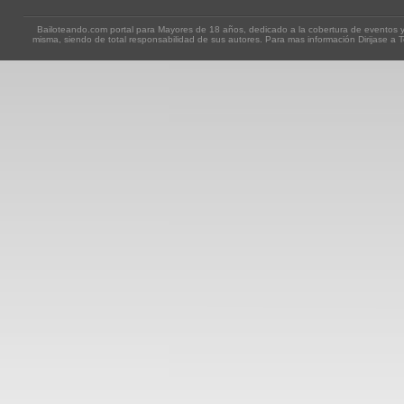
Bailoteando.com portal para Mayores de 18 años, dedicado a la cobertura de eventos y
misma, siendo de total responsabilidad de sus autores. Para mas información Dirijase a T