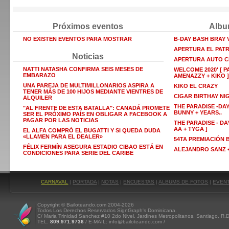
Próximos eventos
Albu
NO EXISTEN EVENTOS PARA MOSTRAR
B-DAY BASH BRAY
APERTURA EL PAT
Noticias
APERTURA AUTO C
NATTI NATASHA CONFIRMA SEIS MESES DE
WELCOME 2020' [ P
EMBARAZO
AMENAZZY + KIKO ]
UNA PAREJA DE MULTIMILLONARIOS ASPIRA A
KIKO EL CRAZY
TENER MÁS DE 100 HIJOS MEDIANTE VIENTRES DE
CIGAR BIRTHAY NI
ALQUILER
THE PARADISE -DAY
"AL FRENTE DE ESTA BATALLA": CANADÁ PROMETE
BUNNY + YEARS..
SER EL PRÓXIMO PAÍS EN OBLIGAR A FACEBOOK A
PAGAR POR LAS NOTICIAS
THE PARADISE - DAY
AA + TYGA ]
EL ALFA COMPRÓ EL BUGATTI Y SI QUEDA DUDA
«LLAMEN PARA EL DEALER»
54TA PREMIACIÓN
FÉLIX FERMÍN ASEGURA ESTADIO CIBAO ESTÁ EN
ALEJANDRO SANZ +
CONDICIONES PARA SERIE DEL CARIBE
CARNAVAL
|
PORTADA
|
NOTAS
|
ENCUESTAS
|
ALBUMS DE FOTOS
|
EVEN
Copyright © Bailoteando.com 2004-2026
Todos Los Derechos Reservados SignGraph's Dominicana.
C/ Maria Trinidad Sanchez #10 2do Nivel, Jardines Metropolitanos, Santiago, R.
TEL.
809.971.9736
/ E-MAIL: info@bailoteando.com /