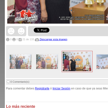
0
0
21
de 133
Descargar esta imagen
0 Comentario(s)
Para comentar debes
Registrarte
ó
Iniciar Sesión
en caso de que ya seas Mie
Lo más reciente