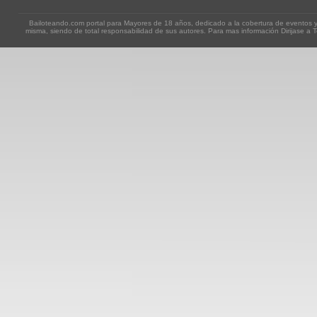
Bailoteando.com portal para Mayores de 18 años, dedicado a la cobertura de eventos y
misma, siendo de total responsabilidad de sus autores. Para mas información Dirijase a T