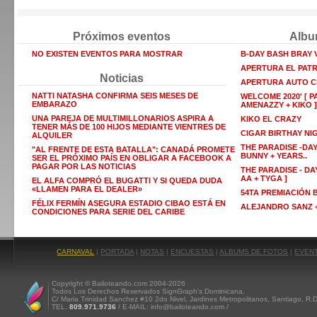
Próximos eventos
Albu
NO EXISTEN EVENTOS PARA MOSTRAR
B-DAY BASH BRAY
APERTURA EL PAT
Noticias
APERTURA AUTO C
NATTI NATASHA CONFIRMA SEIS MESES DE
WELCOME 2020' [ P
EMBARAZO
AMENAZZY + KIKO ]
UNA PAREJA DE MULTIMILLONARIOS ASPIRA A
KIKO EL CRAZY
TENER MÁS DE 100 HIJOS MEDIANTE VIENTRES DE
CIGAR BIRTHAY NI
ALQUILER
THE PARADISE -DAY
"AL FRENTE DE ESTA BATALLA": CANADÁ PROMETE
BUNNY + YEARS..
SER EL PRÓXIMO PAÍS EN OBLIGAR A FACEBOOK A
PAGAR POR LAS NOTICIAS
THE PARADISE - DAY
AA + TYGA ]
EL ALFA COMPRÓ EL BUGATTI Y SI QUEDA DUDA
«LLAMEN PARA EL DEALER»
54TA PREMIACIÓN
FÉLIX FERMÍN ASEGURA ESTADIO CIBAO ESTÁ EN
ALEJANDRO SANZ +
CONDICIONES PARA SERIE DEL CARIBE
CARNAVAL
|
PORTADA
|
NOTAS
|
ENCUESTAS
|
ALBUMS DE FOTOS
|
EVEN
Copyright © Bailoteando.com 2004-2026
Todos Los Derechos Reservados SignGraph's Dominicana.
C/ Maria Trinidad Sanchez #10 2do Nivel, Jardines Metropolitanos, Santiago, R.
TEL.
809.971.9736
/ E-MAIL: info@bailoteando.com /