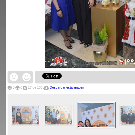
0
0
17
de 133
Descargar esta imagen