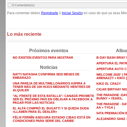
0 Comentario(s)
Para comentar debes
Registrarte
ó
Iniciar Sesión
en caso de que ya seas Mie
Lo más reciente
Próximos eventos
Albu
NO EXISTEN EVENTOS PARA MOSTRAR
B-DAY BASH BRAY
APERTURA EL PAT
Noticias
APERTURA AUTO C
NATTI NATASHA CONFIRMA SEIS MESES DE
WELCOME 2020' [ P
EMBARAZO
AMENAZZY + KIKO ]
UNA PAREJA DE MULTIMILLONARIOS ASPIRA A
KIKO EL CRAZY
TENER MÁS DE 100 HIJOS MEDIANTE VIENTRES DE
CIGAR BIRTHAY NI
ALQUILER
THE PARADISE -DAY
"AL FRENTE DE ESTA BATALLA": CANADÁ PROMETE
BUNNY + YEARS..
SER EL PRÓXIMO PAÍS EN OBLIGAR A FACEBOOK A
PAGAR POR LAS NOTICIAS
THE PARADISE - DAY
AA + TYGA ]
EL ALFA COMPRÓ EL BUGATTI Y SI QUEDA DUDA
«LLAMEN PARA EL DEALER»
54TA PREMIACIÓN
FÉLIX FERMÍN ASEGURA ESTADIO CIBAO ESTÁ EN
ALEJANDRO SANZ +
CONDICIONES PARA SERIE DEL CARIBE