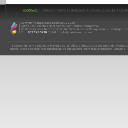
CARNAVAL
|
PORTADA
|
NOTAS
|
ENCUESTAS
|
ALBUMS DE FOTOS
|
EVEN
Copyright © Bailoteando.com 2004-2026
Todos Los Derechos Reservados SignGraph's Dominicana.
C/ Maria Trinidad Sanchez #10 2do Nivel, Jardines Metropolitanos, Santiago, R.
TEL.
809.971.9736
/ E-MAIL: info@bailoteando.com /
Bailoteando.com portal para Mayores de 18 años, dedicado a la cobertura de eventos y
misma, siendo de total responsabilidad de sus autores. Para mas información Dirijase a T