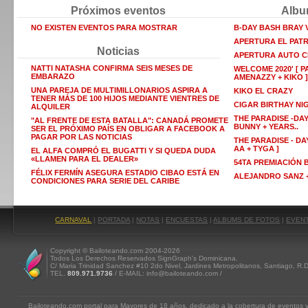
Próximos eventos
Albu
NO EXISTEN EVENTOS PARA MOSTRAR
B-DAY BASH BRAY
APERTURA EL PAT
Noticias
APERTURA AUTO C
NATTI NATASHA CONFIRMA SEIS MESES DE
WELCOME 2020' [ P
EMBARAZO
AMENAZZY + KIKO ]
UNA PAREJA DE MULTIMILLONARIOS ASPIRA A
KIKO EL CRAZY
TENER MÁS DE 100 HIJOS MEDIANTE VIENTRES DE
CIGAR BIRTHAY NI
ALQUILER
THE PARADISE -DAY
"AL FRENTE DE ESTA BATALLA": CANADÁ PROMETE
BUNNY + YEARS..
SER EL PRÓXIMO PAÍS EN OBLIGAR A FACEBOOK A
PAGAR POR LAS NOTICIAS
THE PARADISE - DAY
AA + TYGA ]
EL ALFA COMPRÓ EL BUGATTI Y SI QUEDA DUDA
«LLAMEN PARA EL DEALER»
54TA PREMIACIÓN
FÉLIX FERMÍN ASEGURA ESTADIO CIBAO ESTÁ EN
ALEJANDRO SANZ +
CONDICIONES PARA SERIE DEL CARIBE
CARNAVAL
|
PORTADA
|
NOTAS
|
ENCUESTAS
|
ALBUMS DE FOTOS
|
EVEN
Copyright © Bailoteando.com 2004-2026
Todos Los Derechos Reservados SignGraph's Dominicana.
C/ Maria Trinidad Sanchez #10 2do Nivel, Jardines Metropolitanos, Santiago, R.
TEL.
809.971.9736
/ E-MAIL: info@bailoteando.com /
Bailoteando.com portal para Mayores de 18 años, dedicado a la cobertura de eventos y