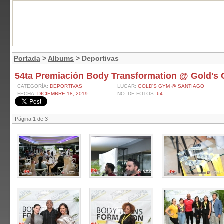
Portada
>
Albums
> Deportivas
54ta Premiación Body Transformation @ Gold's 
CATEGORÍA:
DEPORTIVAS
LUGAR:
GOLD'S GYM @ SANTIAGO
FECHA:
DICIEMBRE 18, 2019
NO. DE FOTOS:
64
Página 1 de 3