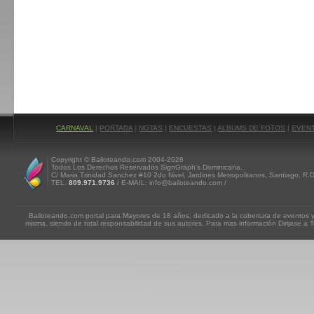
CARNAVAL
|
PORTADA
|
NOTAS
|
ENCUESTAS
|
ALBUMS DE FOTOS
|
EVEN
Copyright © Bailoteando.com 2004-2026
Todos Los Derechos Reservados SignGraph's Dominicana.
C/ Maria Trinidad Sanchez #10 2do Nivel, Jardines Metropolitanos, Santiago, R.
TEL.
809.971.9736
/ E-MAIL: info@bailoteando.com /
Bailoteando.com portal para Mayores de 18 años, dedicado a la cobertura de eventos y
misma, siendo de total responsabilidad de sus autores. Para mas información Dirijase a T