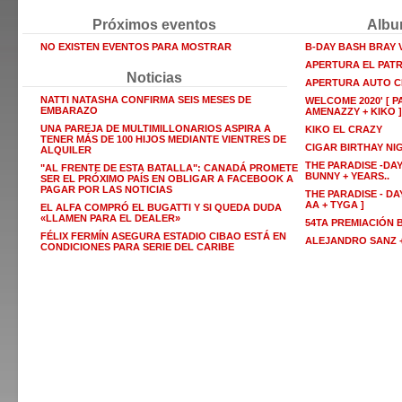
Próximos eventos
Albu
NO EXISTEN EVENTOS PARA MOSTRAR
B-DAY BASH BRAY
APERTURA EL PAT
Noticias
APERTURA AUTO C
NATTI NATASHA CONFIRMA SEIS MESES DE
WELCOME 2020' [ P
EMBARAZO
AMENAZZY + KIKO ]
UNA PAREJA DE MULTIMILLONARIOS ASPIRA A
KIKO EL CRAZY
TENER MÁS DE 100 HIJOS MEDIANTE VIENTRES DE
CIGAR BIRTHAY NI
ALQUILER
THE PARADISE -DAY
"AL FRENTE DE ESTA BATALLA": CANADÁ PROMETE
BUNNY + YEARS..
SER EL PRÓXIMO PAÍS EN OBLIGAR A FACEBOOK A
PAGAR POR LAS NOTICIAS
THE PARADISE - DAY
AA + TYGA ]
EL ALFA COMPRÓ EL BUGATTI Y SI QUEDA DUDA
«LLAMEN PARA EL DEALER»
54TA PREMIACIÓN
FÉLIX FERMÍN ASEGURA ESTADIO CIBAO ESTÁ EN
ALEJANDRO SANZ +
CONDICIONES PARA SERIE DEL CARIBE